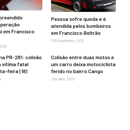
apreendido
Pessoa sofre queda e é
Operação
atendida pelos bombeiros
i em Francisco
em Francisco Beltrão
05 Novembro, 2025
 2025
na PR-281: colisão
Colisão entre duas motos e
 vítima fatal
um carro deixa motociclista
ta-feira (18)
ferido no bairro Cango
5
08 Abril, 2025