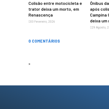
Colisão entre motocicleta e
Ônibus d
trator deixa um morto, em
após coli
Renascença
Campina G
deixa um
03 Fevereiro, 2026
29 Agosto, 
0 COMENTÁRIOS
>