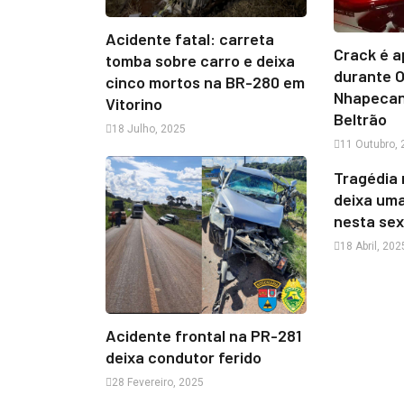
Acidente fatal: carreta
Crack é 
tomba sobre carro e deixa
durante 
cinco mortos na BR-280 em
Nhapecan
Vitorino
Beltrão
18 Julho, 2025
11 Outubro,
Tragédia 
deixa uma
nesta sex
18 Abril, 202
Acidente frontal na PR-281
deixa condutor ferido
28 Fevereiro, 2025