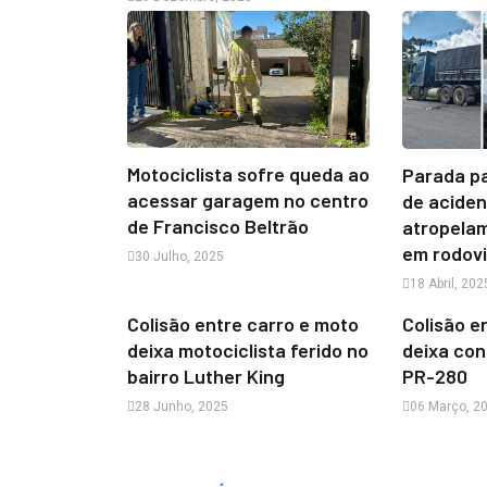
Motociclista sofre queda ao
Parada p
acessar garagem no centro
de acide
de Francisco Beltrão
atropela
em rodov
30 Julho, 2025
18 Abril, 202
Colisão entre carro e moto
Colisão e
deixa motociclista ferido no
deixa con
bairro Luther King
PR-280
28 Junho, 2025
06 Março, 2