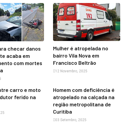
Mulher é atropelada no
ara checar danos
bairro Vila Nova em
nte acaba em
Francisco Beltrão
mento com mortes
ia
12 Novembro, 2025
5
ntre carro e moto
Homem com deficiência é
dutor ferido na
atropelado na calçada na
região metropolitana de
Curitiba
025
03 Setembro, 2025