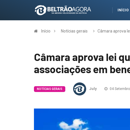
INÍCIO
Início
Notícias gerais
Câmara aprova le
Câmara aprova lei q
associações em bene
July
04 Setembro
NOTÍCIAS GERAIS