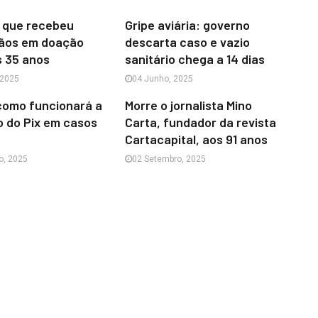
o que recebeu
Gripe aviária: governo
gãos em doação
descarta caso e vazio
s 35 anos
sanitário chega a 14 dias
 2025
04 Junho, 2025
como funcionará a
Morre o jornalista Mino
 do Pix em casos
Carta, fundador da revista
Cartacapital, aos 91 anos
o, 2025
02 Setembro, 2025