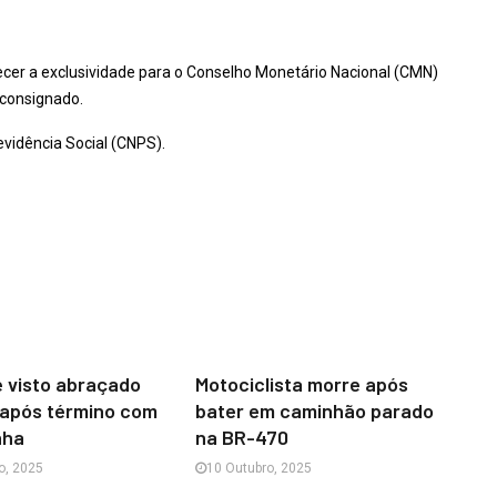
arecer a exclusividade para o Conselho Monetário Nacional (CMN)
 consignado.
vidência Social (CNPS).
 visto abraçado
Motociclista morre após
 após término com
bater em caminhão parado
nha
na BR-470
o, 2025
10 Outubro, 2025