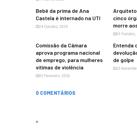
Bebê da prima de Ana
Arquitet
Castela é internado na UTI
cinco ór
morre ao
24 Outubro, 2025
03 Outubro,
Comissão da Câmara
Entenda 
aprova programa nacional
devolução
de emprego, para mulheres
de golpe
vítimas de violência
25 Novembr
02 Fevereiro, 2026
0 COMENTÁRIOS
>