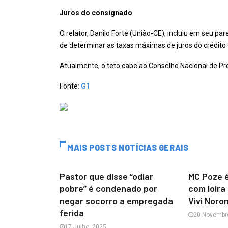
Juros do consignado
O relator, Danilo Forte (União-CE), incluiu em seu p
de determinar as taxas máximas de juros do crédito
Atualmente, o teto cabe ao Conselho Nacional de Pre
Fonte:
G1
MAIS POSTS NOTÍCIAS GERAIS
Pastor que disse “odiar
MC Poze é
pobre” é condenado por
com loira
negar socorro a empregada
Vivi Noro
ferida
20 Novembr
17 Julho, 2025