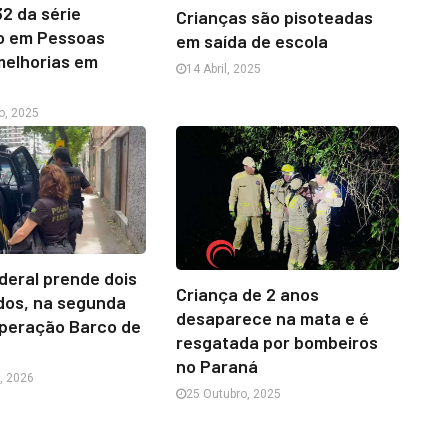
32 da série
Crianças são pisoteadas
do em Pessoas
em saída de escola
melhorias em
14 Abril, 2025
o, 2025
ederal prende dois
Criança de 2 anos
dos, na segunda
desaparece na mata e é
Operação Barco de
resgatada por bombeiros
no Paraná
o, 2026
25 Outubro, 2025