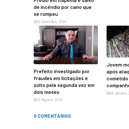
de incêndio por cano que
se rompeu
20 Setembro, 2025
Jovem mor
Prefeito investigado por
após ata
fraudes em licitações é
cometido 
solto pela segunda vez em
companhe
dois meses
08 Janeiro,
12 Agosto, 2025
0 COMENTÁRIOS