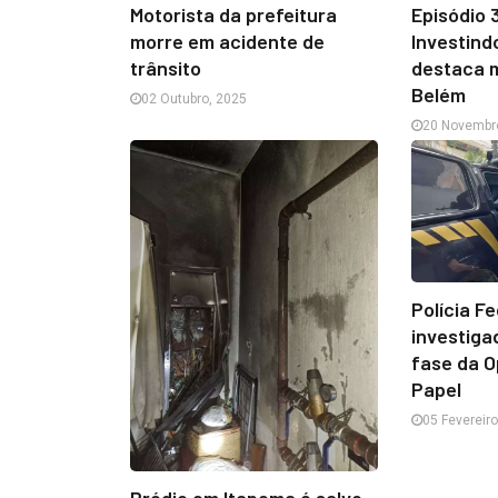
Episódio 
Motorista da prefeitura
Investin
morre em acidente de
destaca 
trânsito
Belém
02 Outubro, 2025
20 Novembr
Polícia F
investiga
fase da 
Papel
05 Fevereir
Prédio em Itapema é salvo