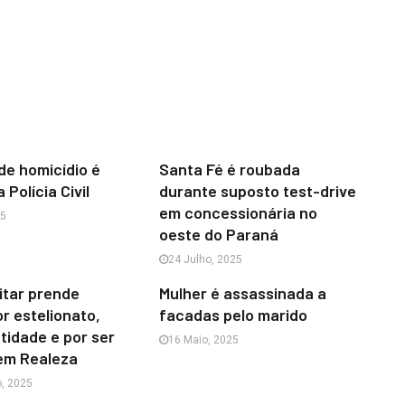
e homicídio é
Santa Fé é roubada
 Polícia Civil
durante suposto test-drive
em concessionária no
25
oeste do Paraná
24 Julho, 2025
litar prende
Mulher é assassinada a
 estelionato,
facadas pelo marido
ntidade e por ser
16 Maio, 2025
 em Realeza
, 2025