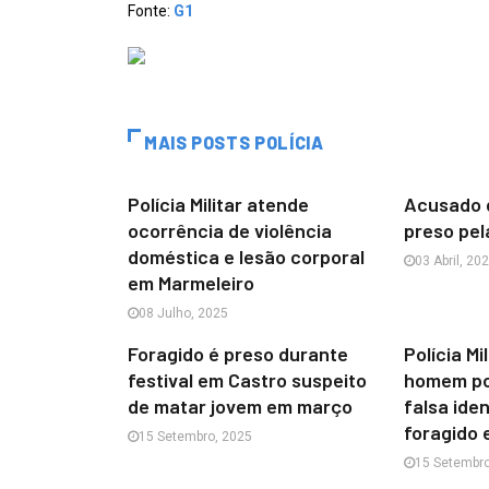
Fonte:
G1
MAIS POSTS POLÍCIA
Polícia Militar atende
Acusado d
ocorrência de violência
preso pela
doméstica e lesão corporal
03 Abril, 20
em Marmeleiro
08 Julho, 2025
Foragido é preso durante
Polícia Mi
festival em Castro suspeito
homem por
de matar jovem em março
falsa ide
foragido
15 Setembro, 2025
15 Setembro