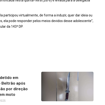
dentificada nesta quinta-feira (26/6) e levada para a delegacia
a participou virtualmente, de forma a induzir, quer dar ideia ou
imes, ela pode responder pelos meios devidos desse adolescente”,
ular da 143ª DP.
detido em
 Beltrão após
ão por direção
 em moto
 2025