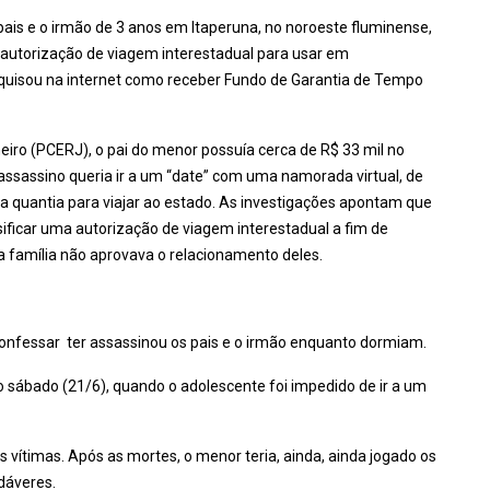
pais e o irmão de 3 anos em Itaperuna, no noroeste fluminense,
a autorização de viagem interestadual para usar em
quisou na internet como receber Fundo de Garantia de Tempo
neiro (PCERJ), o pai do menor possuía cerca de R$ 33 mil no
assassino queria ir a um “date” com uma namorada virtual, de
a quantia para viajar ao estado. As investigações apontam que
ificar uma autorização de viagem interestadual a fim de
a família não aprovava o relacionamento deles.
 confessar ter assassinou os pais e o irmão enquanto dormiam.
o sábado (21/6), quando o adolescente foi impedido de ir a um
s vítimas. Após as mortes, o menor teria, ainda, ainda jogado os
adáveres.