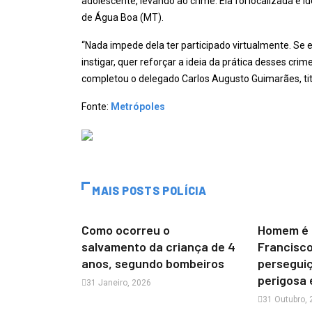
adolescente, levando ao crime. Ela foi localizada e i
de Água Boa (MT).
“Nada impede dela ter participado virtualmente. Se el
instigar, quer reforçar a ideia da prática desses cr
completou o delegado Carlos Augusto Guimarães, tit
Fonte:
Metrópoles
MAIS POSTS POLÍCIA
Como ocorreu o
Homem é 
salvamento da criança de 4
Francisco
anos, segundo bombeiros
perseguiç
perigosa
31 Janeiro, 2026
31 Outubro,