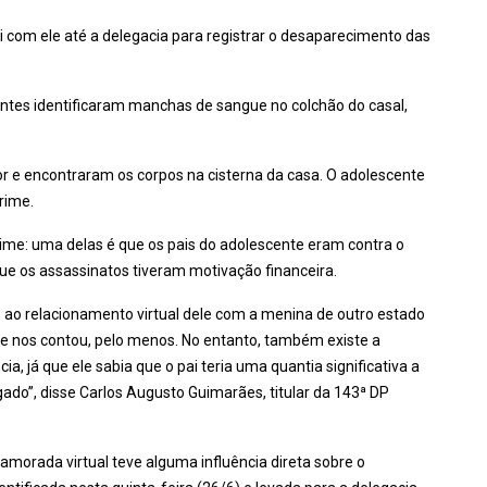
oi com ele até a delegacia para registrar o desaparecimento das
entes identificaram manchas de sangue no colchão do casal,
odor e encontraram os corpos na cisterna da casa. O adolescente
rime.
rime: uma delas é que os pais do adolescente eram contra o
que os assassinatos tiveram motivação financeira.
o ao relacionamento virtual dele com a menina de outro estado
ele nos contou, pelo menos. No entanto, também existe a
a, já que ele sabia que o pai teria uma quantia significativa a
gado”, disse Carlos Augusto Guimarães, titular da 143ª DP
amorada virtual teve alguma influência direta sobre o