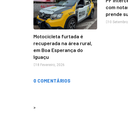
PF inter
com notas
prende s
10 Setembro
Motocicleta furtada é
recuperada na área rural,
em Boa Esperança do
Iguaçu
18 Fevereiro, 2026
0 COMENTÁRIOS
>