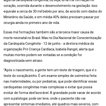
alguma cardiopatia congênita, ou seja, uma má formação no
coração, ocorrida durante o desenvolvimento na gestação. Isso
equivale a cerca de 30 mil bebês por ano, de acordo com dados do
Ministério da Saúde, e em média 40% deles precisam passar por
cirurgia ainda no primeiro ano de vida.
Essas má formações também são a terceira maior causa de
morte neonatal no Brasil. Mas no Dia Nacional de Conscientização
da Cardiopata Congênita - 12 de junho - a diretora médica da
organização Pró Criança Cardíaca, Isabela Rangel, alerta que
muitas mortes podem ser evitadas se a condição for
diagnosticada sem atraso.
"Após o nascimento, a gente tem um teste de triagem, que é o
teste do coraçãozinho. É um exame simples de oximetria feita
nas maternidades, ou por pediatras, que pode identificar essas
cardiopatias congênitas mais complexas e evitar que possa
evoluir de forma desfavorável. A gravidade pode variar de acordo
com a patologia: pode ser leve, onde o paciente não vai
apresentar sintomas imediatos, até quadros mais severos, com