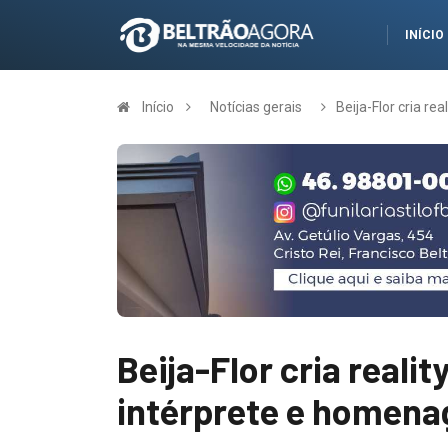
INÍCIO
Início
Notícias gerais
Beija-Flor cria r
Beija-Flor cria reali
intérprete e homena