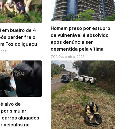
Homem preso por estupro
i em bueiro de 4
de vulnerável é absolvido
ós perder freio
após denúncia ser
m Foz do Iguaçu
desmentida pela vítima
2025
22 Dezembro, 2025
 é alvo de
por simular
 carros alugados
r veículos no