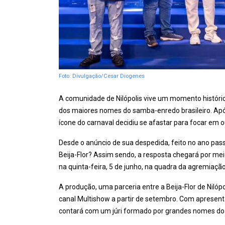
Foto: Divulgação/Cesar Diogenes
A comunidade de Nilópolis vive um momento históric
dos maiores nomes do samba-enredo brasileiro. Apó
ícone do carnaval decidiu se afastar para focar em ou
Desde o anúncio de sua despedida, feito no ano pas
Beija-Flor? Assim sendo, a resposta chegará por mei
na quinta-feira, 5 de junho, na quadra da agremiação
A produção, uma parceria entre a Beija-Flor de Nilóp
canal Multishow a partir de setembro. Com apresen
contará com um júri formado por grandes nomes do s