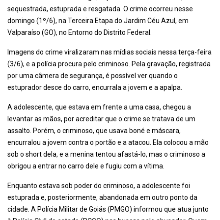
sequestrada, estuprada e resgatada. O crime ocorreu nesse
domingo (1º/6), na Terceira Etapa do Jardim Céu Azul, em
Valparaíso (GO), no Entorno do Distrito Federal.
Imagens do crime viralizaram nas mídias sociais nessa terça-feira
(3/6), e a polícia procura pelo criminoso. Pela gravação, registrada
por uma câmera de segurança, é possível ver quando o
estuprador desce do carro, encurrala a jovem e a apalpa.
A adolescente, que estava em frente a uma casa, chegou a
levantar as mãos, por acreditar que o crime se tratava de um
assalto. Porém, o criminoso, que usava boné e máscara,
encurralou a jovem contra o portão e a atacou. Ela colocou a mão
sob o short dela, e a menina tentou afastá-lo, mas o criminoso a
obrigou a entrar no carro dele e fugiu com a vítima.
Enquanto estava sob poder do criminoso, a adolescente foi
estuprada e, posteriormente, abandonada em outro ponto da
cidade. A Polícia Militar de Goiás (PMGO) informou que atua junto