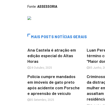
Fonte:
ASSESSORIA
MAIS POSTS NOTÍCIAS GERAIS
Ana Castela é atração em
Luan Pere
edição especial do Altas
término 
Horas
“Maior dor
24 Outubro, 2025
05 Junho, 2
Polícia cumpre mandados
Criminoso
em imóveis de gato preto
da distr
após acidente com Porsche
mulher em
e apreensão de veículo
assaltam
residênci
05 Setembro, 2025