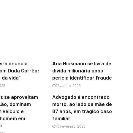
ira anuncia
Ana Hickmann se livra de
com Duda Corrêa:
dívida milionária após
 da vida”
perícia identificar fraude
025
02 Junho, 2025
s se aproveitam
Advogado é encontrado
ação, dominam
morto, ao lado da mãe de
 veículo e
87 anos, em trágico caso
 homem em
familiar
a
10 Fevereiro, 2026