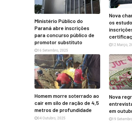
Nova chan
Ministério Público do
os estudo
Paraná abre inscrições
inscriçõe
para concurso público de
certifica
promotor substituto
12 Março, 2
16 Setembro, 2025
Homem morre soterrado ao
Nova regr
cair em silo de ração de 4,5
entrevist
metros de profundidade
em outub
04 Outubro, 2025
19 Setembro