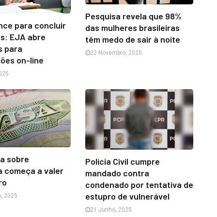
Pesquisa revela que 98%
ce para concluir
das mulheres brasileiras
s: EJA abre
têm medo de sair à noite
s para
22 Novembro, 2025
ções on-line
025
a sobre
Polícia Civil cumpre
a começa a valer
mandado contra
ro
condenado por tentativa de
estupro de vulnerável
, 2025
21 Junho, 2025