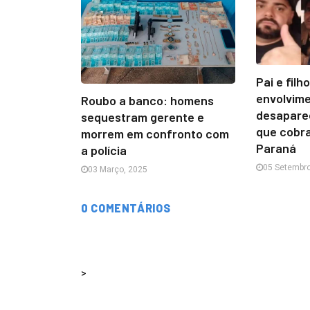
Pai e filh
envolvim
Roubo a banco: homens
desapare
sequestram gerente e
que cobra
morrem em confronto com
Paraná
a polícia
05 Setembro
03 Março, 2025
0 COMENTÁRIOS
>