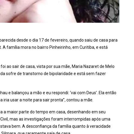
parecida desde o dia 17 de fevereiro, quando saiu de casa para
 família mora no bairro Pinheirinho, em Curitiba, e está
foi ao sair de casa, vista por sua mãe, Maria Nazaret de Melo
ida sofre de transtorno de bipolaridade e está sem fazer
tchau e balançou a mão e eu respondi: ‘vai com Deus’. Ela então
a iria usar a noite para sair pronta”, contou a mãe.
va a maior parte do tempo em casa, desenhando em seu
 Civil, mas as investigações foram interrompidas após uma
 estava bem. A desconfiança da família quanto à veracidade
Silmara, que raramente saía de casa.