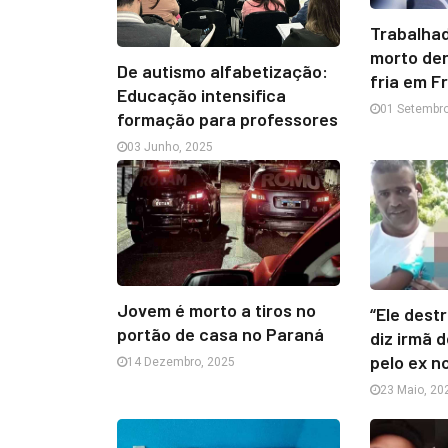
Trabalha
morto de
De autismo alfabetização:
fria em F
Educação intensifica
01 Setembro
formação para professores
03 Junho, 2025
Jovem é morto a tiros no
“Ele destr
portão de casa no Paraná
diz irmã 
pelo ex n
14 Dezembro, 2025
23 Maio, 20