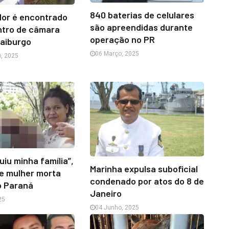
840 baterias de celulares
dor é encontrado
são apreendidas durante
ntro de câmara
operação no PR
raiburgo
06 Março, 2025
, 2025
uiu minha família”,
Marinha expulsa suboficial
de mulher morta
condenado por atos do 8 de
o Paraná
Janeiro
25
04 Junho, 2025