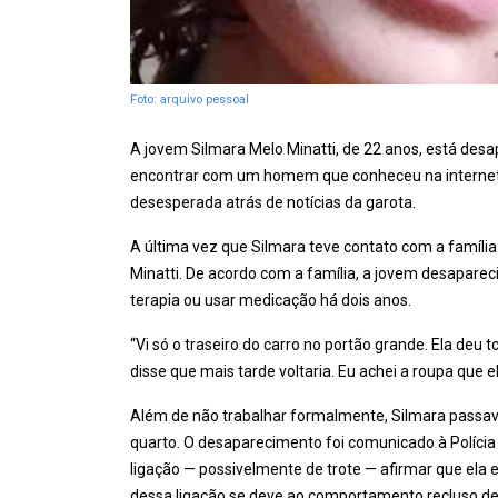
Foto: arquivo pessoal
A jovem Silmara Melo Minatti, de 22 anos, está desa
encontrar com um homem que conheceu na internet. A
desesperada atrás de notícias da garota.
A última vez que Silmara teve contato com a família 
Minatti. De acordo com a família, a jovem desaparec
terapia ou usar medicação há dois anos.
“Vi só o traseiro do carro no portão grande. Ela deu 
disse que mais tarde voltaria. Eu achei a roupa que el
Além de não trabalhar formalmente, Silmara passa
quarto. O desaparecimento foi comunicado à Polícia
ligação — possivelmente de trote — afirmar que ela
dessa ligação se deve ao comportamento recluso de 