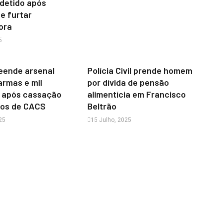
detido após
e furtar
ora
5
eende arsenal
Polícia Civil prende homem
armas e mil
por dívida de pensão
 após cassação
alimentícia em Francisco
ros de CACS
Beltrão
25
15 Julho, 2025