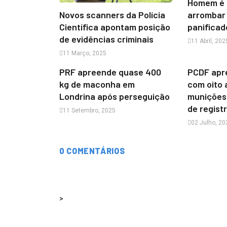
Homem é 
Novos scanners da Polícia
arrombar 
Científica apontam posição
panificad
de evidências criminais
11 Abril, 202
11 Março, 2025
PRF apreende quase 400
PCDF apr
kg de maconha em
com oito 
Londrina após perseguição
munições
de regist
11 Setembro, 2025
02 Julho, 20
0 COMENTÁRIOS
>