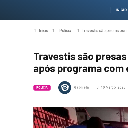
INÍCIO
Início
Polícia
Travestis são presas por
Travestis são presas
após programa com c
Gabriela
10 Março, 2025
POLÍCIA