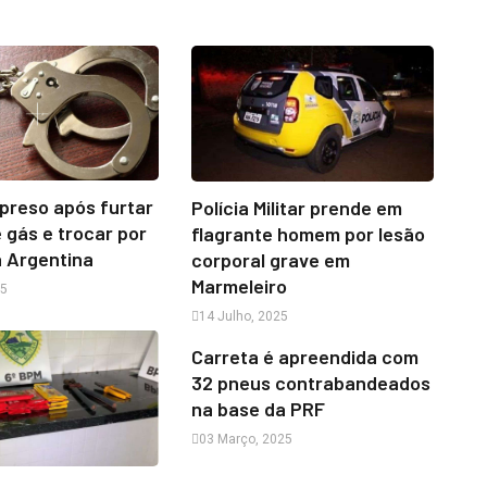
preso após furtar
Polícia Militar prende em
e gás e trocar por
flagrante homem por lesão
a Argentina
corporal grave em
Marmeleiro
25
14 Julho, 2025
Carreta é apreendida com
32 pneus contrabandeados
na base da PRF
03 Março, 2025