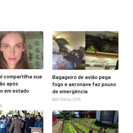
l compartilha sua
Bagageiro de avião pega
ção após
fogo e aeronave faz pouso
ão em estado
de emergência
20 Março, 2025
25