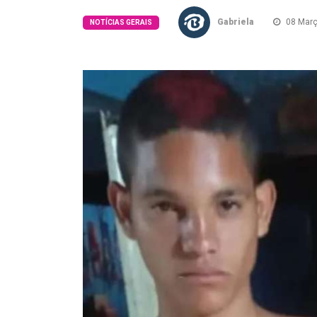
Gabriela
08 Març
NOTÍCIAS GERAIS