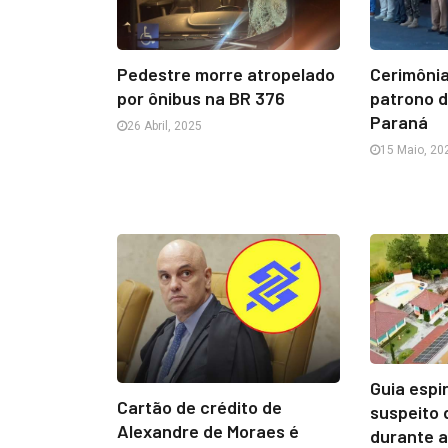
Pedestre morre atropelado
Cerimôni
por ônibus na BR 376
patrono da
Paraná
26 Abril, 2025
15 Maio, 20
Guia espir
Cartão de crédito de
suspeito 
Alexandre de Moraes é
durante 