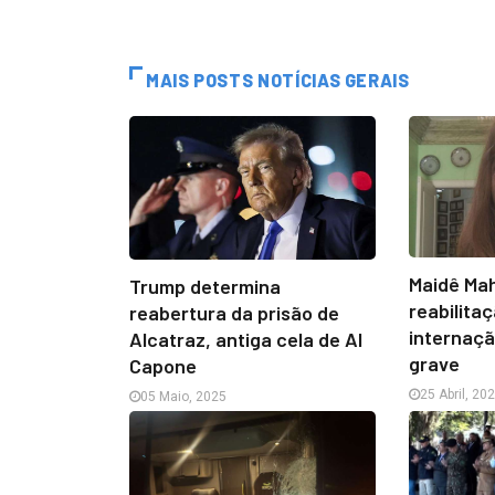
MAIS POSTS NOTÍCIAS GERAIS
Maidê Mah
Trump determina
reabilita
reabertura da prisão de
internaç
Alcatraz, antiga cela de Al
grave
Capone
25 Abril, 20
05 Maio, 2025