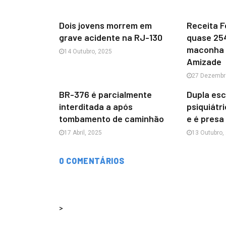
Dois jovens morrem em
Receita F
grave acidente na RJ-130
quase 254
maconha 
14 Outubro, 2025
Amizade
27 Dezembr
BR-376 é parcialmente
Dupla esc
interditada a após
psiquiátr
tombamento de caminhão
e é presa
17 Abril, 2025
13 Outubro,
0 COMENTÁRIOS
>