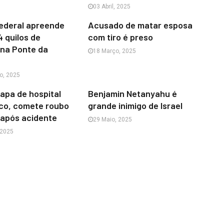
03 Abril, 2025
ederal apreende
Acusado de matar esposa
 quilos de
com tiro é preso
na Ponte da
18 Março, 2025
o, 2025
apa de hospital
Benjamin Netanyahu é
ico, comete roubo
grande inimigo de Israel
 após acidente
29 Maio, 2025
 2025