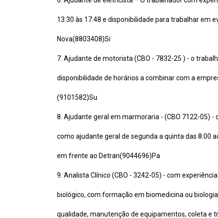
6. Ajudante de eletricista – O trabalhador com exper
13:30 às 17:48 e disponibilidade para trabalhar em 
Nova(8803408)Si
7. Ajudante de motorista (CBO - 7832-25 ) - o traba
disponibilidade de horários a combinar com a empr
(9101582)Su
8. Ajudante geral em marmoraria - (CBO 7122-05) - 
como ajudante geral de segunda a quinta das 8:00 a
em frente ao Detran(9044696)Pa
9. Analista Clínico (CBO - 3242-05) - com experiência
biológico, com formação em biomedicina ou biologia,
qualidade, manutenção de equipamentos, coleta e tr