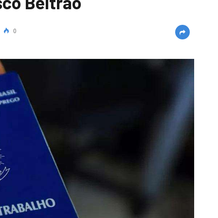
sco Beltrão
0