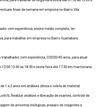
iência, para trabalhar de segunda a sexta das 07:30 às 12:00 e
eventuais finais de semana em empresa no Bairro Vila
lhador com experiência, ensino médio completo, ter
esa, para trabalhar em empresa no Bairro Guanabara
o trabalhador, com experiência, COD20/45 anos, para atuar
o 12:00 13:30 as 18:30 e sexta feira até 17:30 em marmoraria
 de 1 a 2 anos em análises clínica e coleta de material
cnh/b, Realizar análises e liberação de exames, controle de
iagem de amostras biológicas, preparo de reagentes e