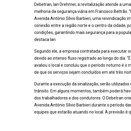
Debetran, Ian Drehmer, a revitalização atende a um
melhoria da segurança viária em Francisco Beltrão. 
Avenida Antônio Sílvio Barbieri, uma reivindicação 
conexão entre a região norte e o centro da cidade, p
condições, garantindo mais segurança para a populaçã
destaca Ian.
Segundo ele, a empresa contratada para executar os 
devido ao intenso fluxo registrado ao longo do dia
avaliou o local e concluiu que o período noturno é o
de que os serviços sejam concluídos em até três noi
Durante a execução da sinalização, serão utilizados 
trânsito. Em alguns momentos, também poderá have
dos trabalhadores e dos condutores. O Debetran ori
Avenida Antônio Sílvio Barbieri durante o período da
equipes que estarão atuando no local. A previsão é 