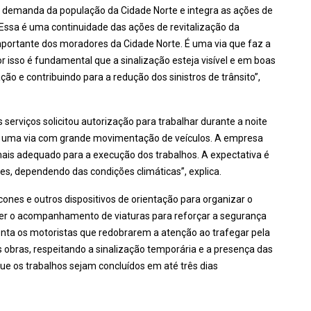
a demanda da população da Cidade Norte e integra as ações de
“Essa é uma continuidade das ações de revitalização da
importante dos moradores da Cidade Norte. É uma via que faz a
or isso é fundamental que a sinalização esteja visível e em boas
o e contribuindo para a redução dos sinistros de trânsito”,
serviços solicitou autorização para trabalhar durante a noite
. “É uma via com grande movimentação de veículos. A empresa
 mais adequado para a execução dos trabalhos. A expectativa é
tes, dependendo das condições climáticas”, explica.
cones e outros dispositivos de orientação para organizar o
r o acompanhamento de viaturas para reforçar a segurança
enta os motoristas que redobrarem a atenção ao trafegar pela
s obras, respeitando a sinalização temporária e a presença das
que os trabalhos sejam concluídos em até três dias