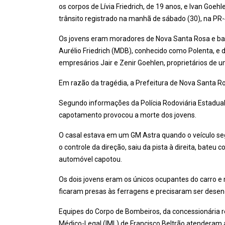
os corpos de Lívia Friedrich, de 19 anos, e Ivan Goe
trânsito registrado na manhã de sábado (30), na PR-
Os jovens eram moradores de Nova Santa Rosa e bast
Aurélio Friedrich (MDB), conhecido como Polenta, e da
empresários Jair e Zenir Goehlen, proprietários de 
Em razão da tragédia, a Prefeitura de Nova Santa Rosa
Segundo informações da Polícia Rodoviária Estadual,
capotamento provocou a morte dos jovens.
O casal estava em um GM Astra quando o veículo se
o controle da direção, saiu da pista à direita, bateu
automóvel capotou.
Os dois jovens eram os únicos ocupantes do carro e m
ficaram presas às ferragens e precisaram ser desen
Equipes do Corpo de Bombeiros, da concessionária res
Médico-Legal (IML) de Francisco Beltrão atenderam 