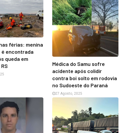
nas férias: menina
s é encontrada
ós queda em
Médica do Samu sofre
o RS
acidente após colidir
025
contra boi solto em rodovia
no Sudoeste do Paraná
27 Agosto, 2025