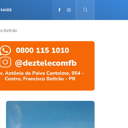
SAÚDE
co Beltrão