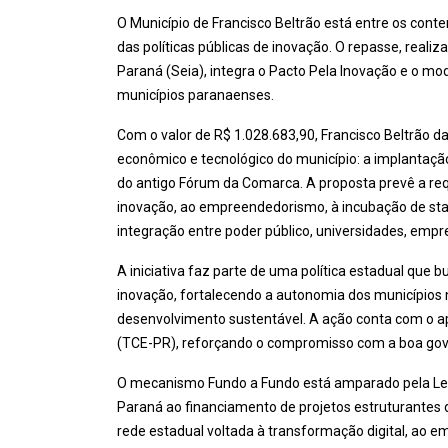
O Município de Francisco Beltrão está entre os con
das políticas públicas de inovação. O repasse, realiza
Paraná (Seia), integra o Pacto Pela Inovação e o mo
municípios paranaenses.
Com o valor de R$ 1.028.683,90, Francisco Beltrão da
econômico e tecnológico do município: a implantaç
do antigo Fórum da Comarca. A proposta prevê a req
inovação, ao empreendedorismo, à incubação de star
integração entre poder público, universidades, emp
A iniciativa faz parte de uma política estadual que 
inovação, fortalecendo a autonomia dos municípios n
desenvolvimento sustentável. A ação conta com o ap
(TCE-PR), reforçando o compromisso com a boa gover
O mecanismo Fundo a Fundo está amparado pela Lei 
Paraná ao financiamento de projetos estruturantes
rede estadual voltada à transformação digital, ao 