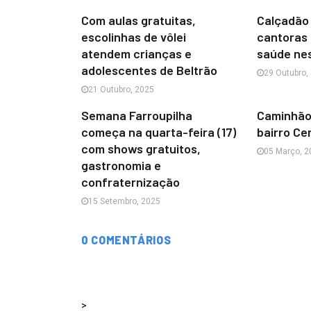
Com aulas gratuitas,
Calçadão
escolinhas de vôlei
cantoras 
atendem crianças e
saúde nes
adolescentes de Beltrão
29 Outubro,
21 Outubro, 2025
Semana Farroupilha
Caminhão 
começa na quarta-feira (17)
bairro Ce
com shows gratuitos,
05 Março, 2
gastronomia e
confraternização
15 Setembro, 2025
0 COMENTÁRIOS
>