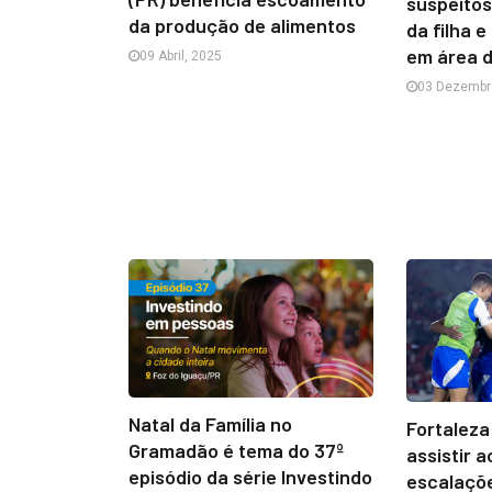
suspeitos
da produção de alimentos
da filha e
em área 
09 Abril, 2025
03 Dezembr
Natal da Família no
Fortaleza
Gramadão é tema do 37º
assistir a
episódio da série Investindo
escalaçõ