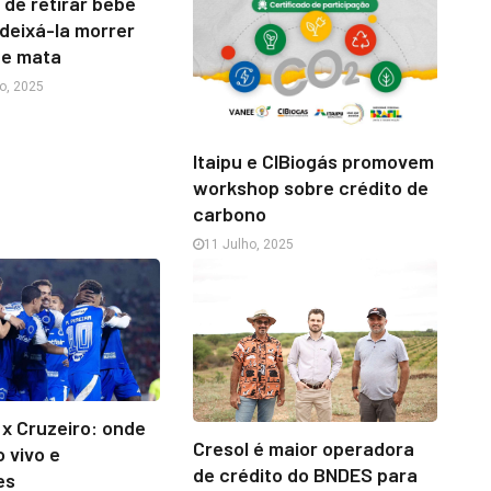
 de retirar bebê
 deixá-la morrer
de mata
o, 2025
Itaipu e CIBiogás promovem
workshop sobre crédito de
carbono
11 Julho, 2025
 x Cruzeiro: onde
Cresol é maior operadora
o vivo e
de crédito do BNDES para
es