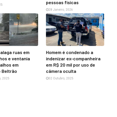
pessoas físicas
25
28 Janeiro, 2026
 alaga ruas em
Homem é condenado a
nhos e ventania
indenizar ex-companheira
galhos em
em R$ 20 mil por uso de
 Beltrão
câmera oculta
, 2025
02 Outubro, 2025