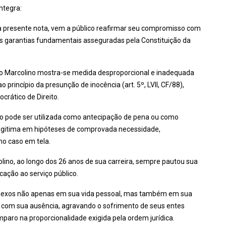
ntegra:
da presente nota, vem a público reafirmar seu compromisso com
as garantias fundamentais asseguradas pela Constituição da
dro Marcolino mostra-se medida desproporcional e inadequada
 princípio da presunção de inocência (art. 5º, LVII, CF/88),
crático de Direito.
não pode ser utilizada como antecipação de pena ou como
legitima em hipóteses de comprovada necessidade,
no caso em tela.
lino, ao longo dos 26 anos de sua carreira, sempre pautou sua
icação ao serviço público.
reflexos não apenas em sua vida pessoal, mas também em sua
es com sua ausência, agravando o sofrimento de seus entes
aro na proporcionalidade exigida pela ordem jurídica.