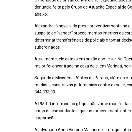
O mandado de prisão contra ele foi expedido após a J
denúncia feita pelo Grupo de Atuação Especial de 
abaixo.
Alexandro já havia sido preso preventivamente no d
suspeito de "vender" procedimentos internos da co
determinar transferências de policiais e tomar decis
subordinados.
Atualmente, ele estava em prisão domiciliar. Na Ope
major foi encontrado na casa dele, em Maringá, no n
Segundo o Ministério Público do Paraná, além do 
medidas constritivas patrimoniais contra o major, co
344.333,00.
A PM-PR informou ao g1 que não vai se manifestar s
cargo de comandante e que um procedimento interno
corporação.
A advogada Anna Victória Masnei de Lima, que atua 