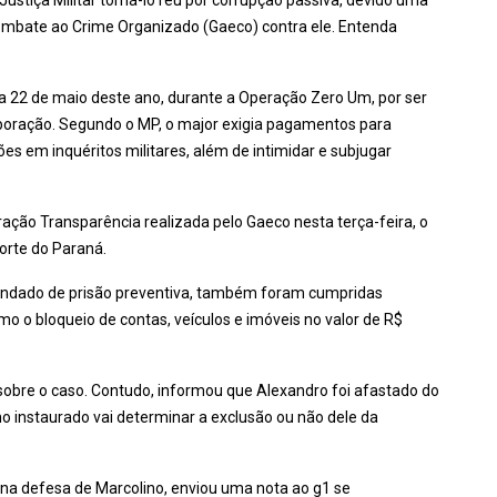
ustiça Militar torná-lo réu por corrupção passiva, devido uma
Combate ao Crime Organizado (Gaeco) contra ele. Entenda
ia 22 de maio deste ano, durante a Operação Zero Um, por ser
rporação. Segundo o MP, o major exigia pagamentos para
ões em inquéritos militares, além de intimidar e subjugar
ração Transparência realizada pelo Gaeco nesta terça-feira, o
orte do Paraná.
mandado de prisão preventiva, também foram cumpridas
mo o bloqueio de contas, veículos e imóveis no valor de R$
obre o caso. Contudo, informou que Alexandro foi afastado do
 instaurado vai determinar a exclusão ou não dele da
na defesa de Marcolino, enviou uma nota ao g1 se