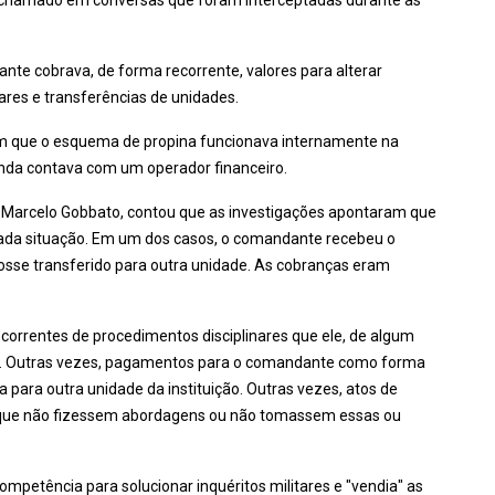
a chamado em conversas que foram interceptadas durante as
te cobrava, de forma recorrente, valores para alterar
itares e transferências de unidades.
m que o esquema de propina funcionava internamente na
 ainda contava com um operador financeiro.
 Marcelo Gobbato, contou que as investigações apontaram que
 cada situação. Em um dos casos, o comandante recebeu o
sse transferido para outra unidade. As cobranças eram
correntes de procedimentos disciplinares que ele, de algum
os. Outras vezes, pagamentos para o comandante como forma
 para outra unidade da instituição. Outras vezes, atos de
ara que não fizessem abordagens ou não tomassem essas ou
petência para solucionar inquéritos militares e "vendia" as