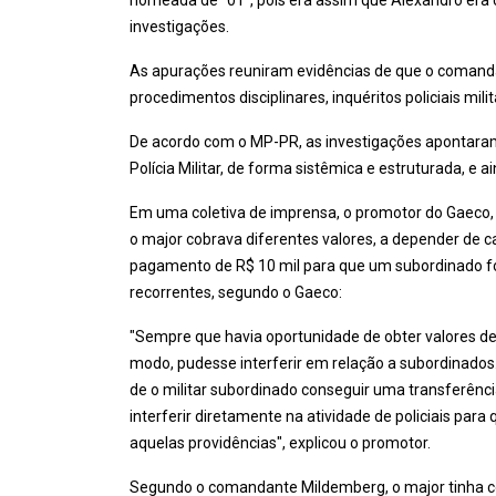
nomeada de "01", pois era assim que Alexandro er
investigações.
As apurações reuniram evidências de que o comandan
procedimentos disciplinares, inquéritos policiais mil
De acordo com o MP-PR, as investigações apontara
Polícia Militar, de forma sistêmica e estruturada, e
Em uma coletiva de imprensa, o promotor do Gaeco,
o major cobrava diferentes valores, a depender de
pagamento de R$ 10 mil para que um subordinado fo
recorrentes, segundo o Gaeco:
"Sempre que havia oportunidade de obter valores de
modo, pudesse interferir em relação a subordinad
de o militar subordinado conseguir uma transferência
interferir diretamente na atividade de policiais p
aquelas providências", explicou o promotor.
Segundo o comandante Mildemberg, o major tinha com