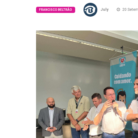
July
20 Setem
FRANCISCO BELTRÃO