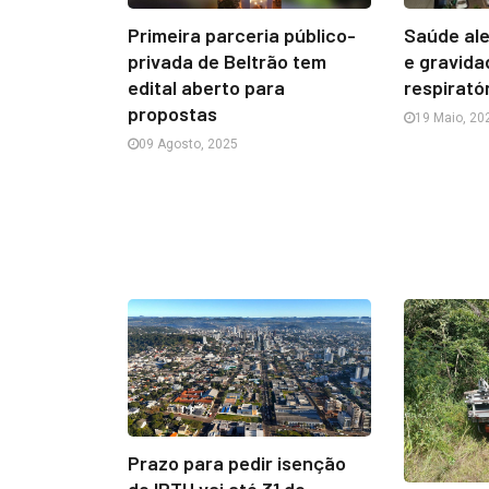
Primeira parceria público-
Saúde al
privada de Beltrão tem
e gravida
edital aberto para
respirató
propostas
19 Maio, 20
09 Agosto, 2025
Prazo para pedir isenção
de IPTU vai até 31 de