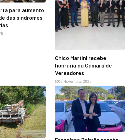
erta para aumento
de das síndromes
rias
25
Chico Martini recebe
honraria da Câmara de
Vereadores
06 Novembro, 2025
Francisco Beltrão recebe