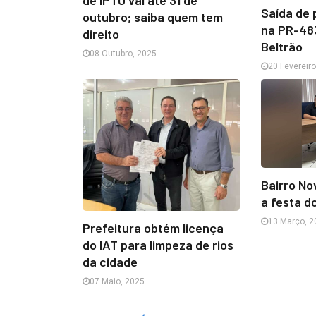
Saída de 
outubro; saiba quem tem
na PR-48
direito
Beltrão
08 Outubro, 2025
20 Fevereir
Bairro N
a festa do
13 Março, 2
Prefeitura obtém licença
do IAT para limpeza de rios
da cidade
07 Maio, 2025