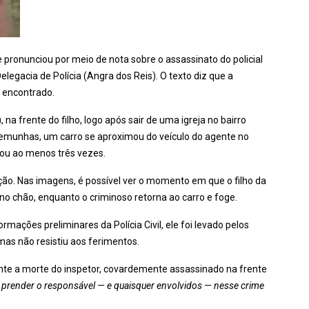
se pronunciou por meio de nota sobre o assassinato do policial
Delegacia de Polícia (Angra dos Reis). O texto diz que a
 encontrado.
 na frente do filho, logo após sair de uma igreja no bairro
temunhas, um carro se aproximou do veículo do agente no
rou ao menos três vezes.
ão. Nas imagens, é possível ver o momento em que o filho da
 no chão, enquanto o criminoso retorna ao carro e foge.
mações preliminares da Polícia Civil, ele foi levado pelos
mas não resistiu aos ferimentos.
te a morte do inspetor, covardemente assassinado na frente
 prender o responsável — e quaisquer envolvidos — nesse crime