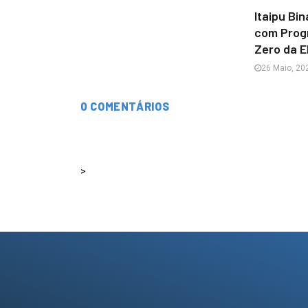
Itaipu Bi
com Prog
Zero da 
26 Maio, 20
0 COMENTÁRIOS
>