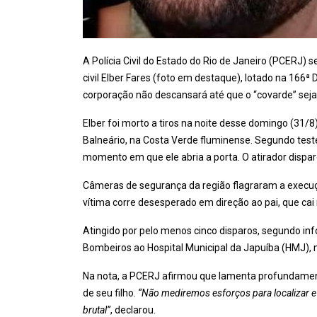
A Polícia Civil do Estado do Rio de Janeiro (PCERJ) 
civil Elber Fares (foto em destaque), lotado na 166ª 
corporação não descansará até que o “covarde” seja
Elber foi morto a tiros na noite desse domingo (31/8),
Balneário, na Costa Verde fluminense. Segundo tes
momento em que ele abria a porta. O atirador dispa
Câmeras de segurança da região flagraram a execuç
vítima corre desesperado em direção ao pai, que cai
Atingido por pelo menos cinco disparos, segundo infor
Bombeiros ao Hospital Municipal da Japuíba (HMJ), 
Na nota, a PCERJ afirmou que lamenta profundamen
de seu filho.
“Não mediremos esforços para localizar e
brutal”
, declarou.