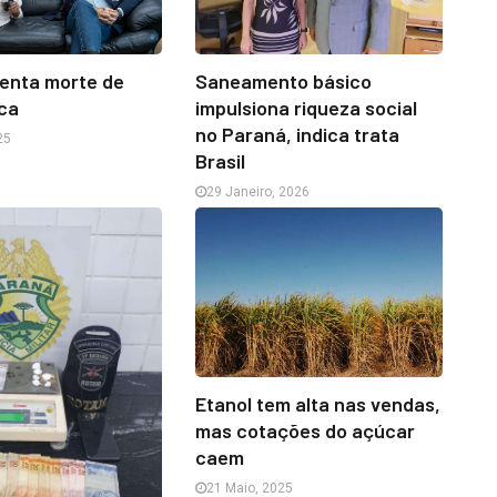
Saneamento básico
menta morte de
impulsiona riqueza social
ica
no Paraná, indica trata
25
Brasil
29 Janeiro, 2026
Etanol tem alta nas vendas,
mas cotações do açúcar
caem
21 Maio, 2025