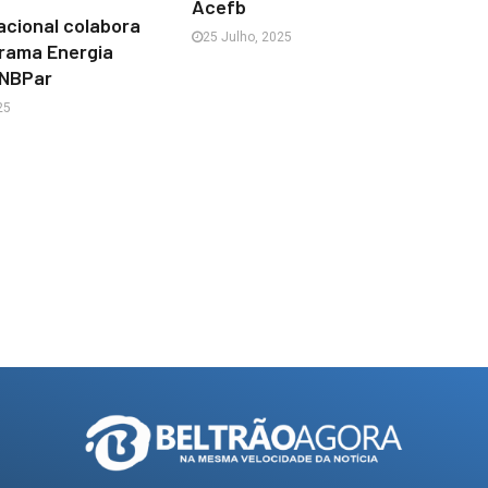
Acefb
nacional colabora
25 Julho, 2025
rama Energia
ENBPar
25