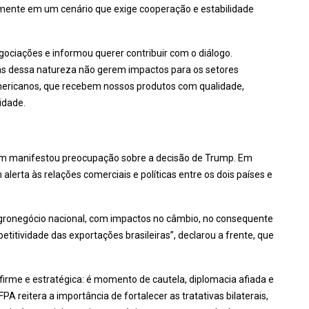
almente em um cenário que exige cooperação e estabilidade
iações e informou querer contribuir com o diálogo.
as dessa natureza não gerem impactos para os setores
mericanos, que recebem nossos produtos com qualidade,
idade.
ém manifestou preocupação sobre a decisão de Trump. Em
lerta às relações comerciais e políticas entre os dois países e
o agronegócio nacional, com impactos no câmbio, no consequente
itividade das exportações brasileiras”, declarou a frente, que
firme e estratégica: é momento de cautela, diplomacia afiada e
A reitera a importância de fortalecer as tratativas bilaterais,