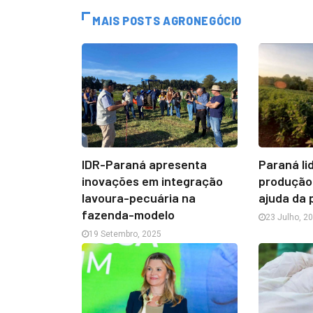
MAIS POSTS AGRONEGÓCIO
IDR-Paraná apresenta
Paraná li
inovações em integração
produção
lavoura-pecuária na
ajuda da 
fazenda-modelo
23 Julho, 2
19 Setembro, 2025