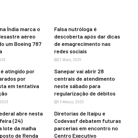
na Índia marca o
Falsa nutróloga é
desastre aéreo
descoberta após dar dicas
do um Boeing 787
de emagrecimento nas
a
redes sociais
025
21 Maio, 2025
 é atingido por
Sanepar vai abrir 28
parados por
centrais de atendimento
sta em tentativa
neste sábado para
ção
regularização de débitos
 2025
13 Março, 2025
ederal abre nesta
Diretorias de Itaipu e
eira (24)
Codevasf debatem futuras
a lote da malha
parcerias em encontro no
mposto de Renda
Centro Executivo