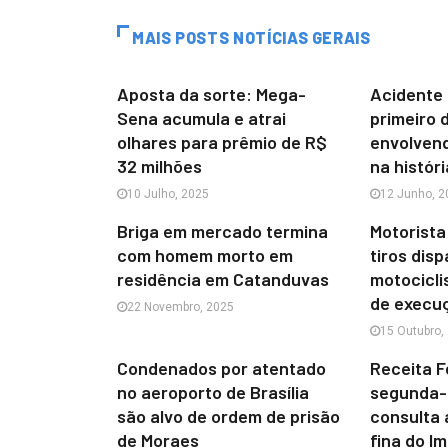
MAIS POSTS NOTÍCIAS GERAIS
Aposta da sorte: Mega-
Acidente 
Sena acumula e atrai
primeiro 
olhares para prêmio de R$
envolven
32 milhões
na históri
10 Julho, 2025
12 Junho, 2
Briga em mercado termina
Motorista
com homem morto em
tiros dis
residência em Catanduvas
motocicli
de execu
22 Novembro, 2025
15 Outubro,
Condenados por atentado
Receita F
no aeroporto de Brasília
segunda-f
são alvo de ordem de prisão
consulta 
de Moraes
fina do I