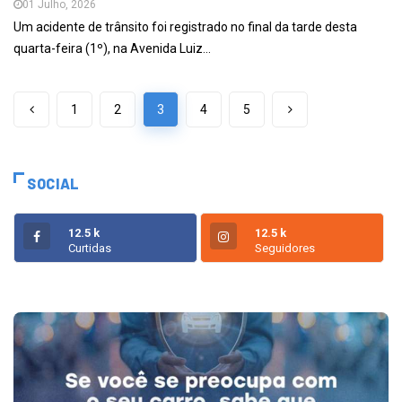
01 Julho, 2026
Um acidente de trânsito foi registrado no final da tarde desta
quarta-feira (1º), na Avenida Luiz...
1
2
3
4
5
SOCIAL
12.5 k
12.5 k
Curtidas
Seguidores