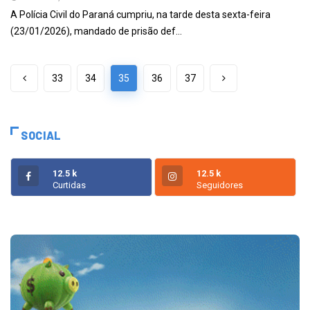
A Polícia Civil do Paraná cumpriu, na tarde desta sexta-feira
(23/01/2026), mandado de prisão def...
33
34
35
36
37
SOCIAL
12.5 k
12.5 k
Curtidas
Seguidores