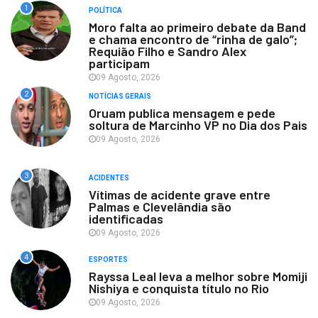
1
POLÍTICA
Moro falta ao primeiro debate da Band
e chama encontro de “rinha de galo”;
Requião Filho e Sandro Alex
participam
09 Agosto, 2026
2
NOTÍCIAS GERAIS
Oruam publica mensagem e pede
soltura de Marcinho VP no Dia dos Pais
09 Agosto, 2026
3
ACIDENTES
Vítimas de acidente grave entre
Palmas e Clevelândia são
identificadas
09 Agosto, 2026
4
ESPORTES
Rayssa Leal leva a melhor sobre Momiji
Nishiya e conquista título no Rio
09 Agosto, 2026